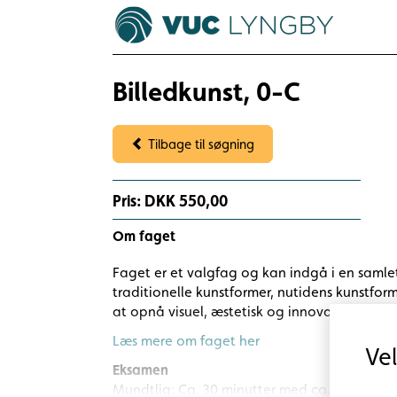
Billedkunst, 0-C
Tilbage til søgning
Pris: DKK 550,00
Om faget
Faget er et valgfag og kan indgå i en samlet 
traditionelle kunstformer, nutidens kunstfo
at opnå visuel, æstetisk og innovativ vide
Læs mere om faget her
Ve
Eksamen
Mundtlig: Ca. 30 minutter med ca. 60 minutt