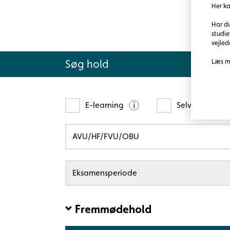
Her ka
Adgangskrav
Har du
Du kan følge faget, hvis du opfylder de almin
studie
vejled
Søg hold
Læs m
E-learning
Selvstudie (K
AVU/HF/FVU/OBU
Eksamensperiode
Fremmødehold