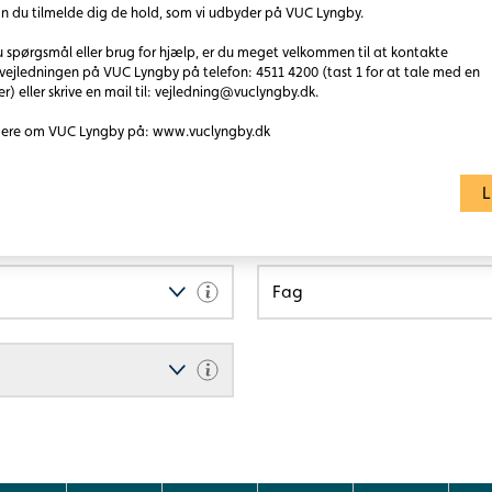
n du tilmelde dig de hold, som vi udbyder på VUC Lyngby.
Læs mere
 spørgsmål eller brug for hjælp, er du meget velkommen til at kontakte
delige krav til at gå på hf.
vejledningen på VUC Lyngby på telefon: 4511 4200 (tast 1 for at tale med en
er) eller skrive en mail til: vejledning@vuclyngby.dk.
ere om VUC Lyngby på: www.vuclyngby.dk
L
UN eksamen)
Fag