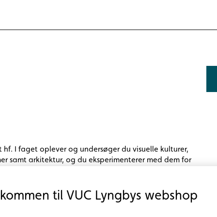
hf. I faget oplever og undersøger du visuelle kulturer,
rmer samt arkitektur, og du eksperimenterer med dem for
n og kompetence.
lkommen til VUC Lyngbys webshop
ers forberedelse.