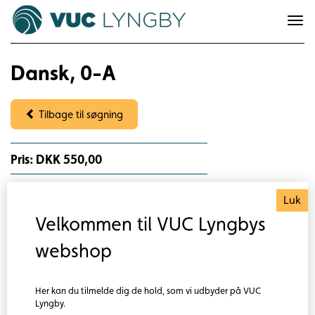
To
na
Dansk, 0-A
Tilbage til søgning
Pris: DKK 550,00
Om faget
Luk
Faget er obligatorisk i en fuld hf. I Dansk lærer du om
Velkommen til VUC Lyngbys
litteratur, sprog og medier.
webshop
Læs mere om faget her
Eksamen:
Her kan du tilmelde dig de hold, som vi udbyder på VUC
Mundtlig: 30 minutter med 60 minutters forberedelse.
Lyngby.