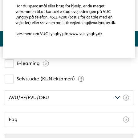
Skriftlig: 5 timer.
Læs mere
Har du spørgsmål eller brug for hjælp, er du meget
velkommen til at kontakte studievejledningen på VUC
Lyngby på telefon: 4511 4200 (tast 1 for at tale med en
Adgangskrav
vejleder) eller skrive en mail til: vejledning@vuclyngby.dk.
Du kan følge faget, hvis du opfylder de almindelige krav
Læs mere om VUC Lyngby på: www.vuclyngby.dk
til at gå på hf.
Søg hold
E-learning
Selvstudie (KUN eksamen)
AVU/HF/FVU/OBU
Fag