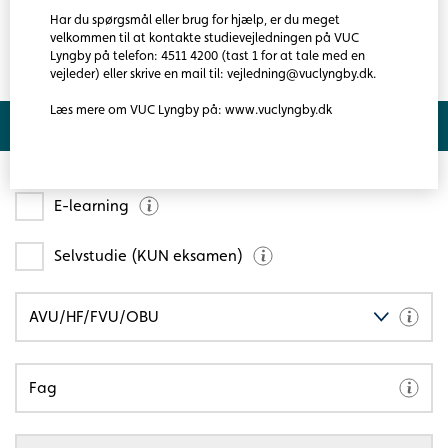
Mundtlig: 25 minutter med 25 minutters forberedelse
Læs mere
Har du spørgsmål eller brug for hjælp, er du meget
Skriftlig: 4 timer
velkommen til at kontakte studievejledningen på VUC
Lyngby på telefon: 4511 4200 (tast 1 for at tale med en
vejleder) eller skrive en mail til: vejledning@vuclyngby.dk.
Adgangskrav
Læs mere om VUC Lyngby på: www.vuclyngby.dk
Søg hold
Du skal normalt have gennemført Dansk E og opfylde de
almindelige krav til at gå på AVU.
E-learning
Selvstudie (KUN eksamen)
AVU/HF/FVU/OBU
Fag