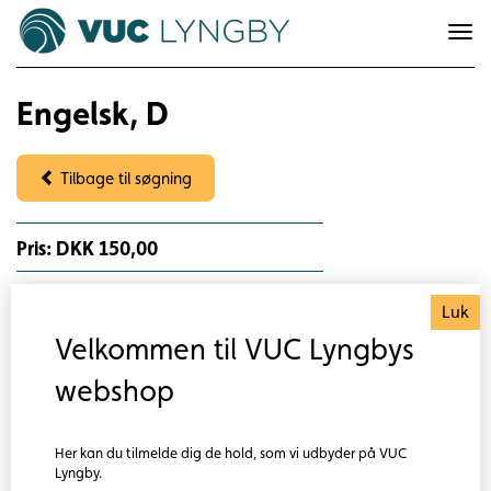
To
na
Engelsk, D
Tilbage til søgning
Pris: DKK 150,00
Om faget
Luk
Engelsk D sammen med Dansk D og Matematik D svarer
Velkommen til VUC Lyngbys
til en fuld 10. klasse. I Engelsk D lærer du at tale og skrive
webshop
sammenhængende på engelsk.
L
æs mere om faget her
Her kan du tilmelde dig de hold, som vi udbyder på VUC
Eksamen
Lyngby.