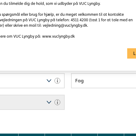
n du tilmelde dig de hold, som vi udbyder på VUC Lyngby.
Læs mere
 spørgsmål eller brug for hjælp, er du meget velkommen til at kontakte
et afsluttes med en opgave som skal godkendes af
vejledningen på VUC Lyngby på telefon: 4511 4200 (tast 1 for at tale med en
 D.
er) eller skrive en mail til: vejledning@vuclyngby.dk.
ere om VUC Lyngby på: www.vuclyngby.dk
almindelige krav til at gå på AVU. Herudover skal du
L
 eller tilsvarende.
UN eksamen)
Fag
sk på D-niveau.
rive i et enkelt, sammenhængende sprog. Desuden lærer
ktalende lande.