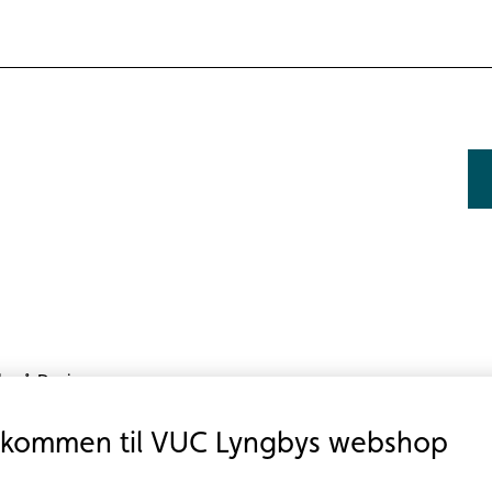
sk på D-niveau.
 i at forstå engelsk på skrift og i tale.
lkommen til VUC Lyngbys webshop
sammenhængende engelsk.