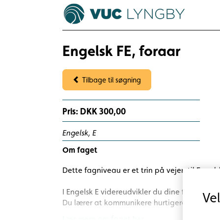
Engelsk FE, foraar
Tilbage til søgning
Pris: DKK 300,00
Engelsk, E
Om faget
Dette fagniveau er et trin på vejen til Engel
I Engelsk E videreudvikler du dine færdigheder
Ve
Du lærer at kommunikere hurtigere på et 
Læs mere om faget her