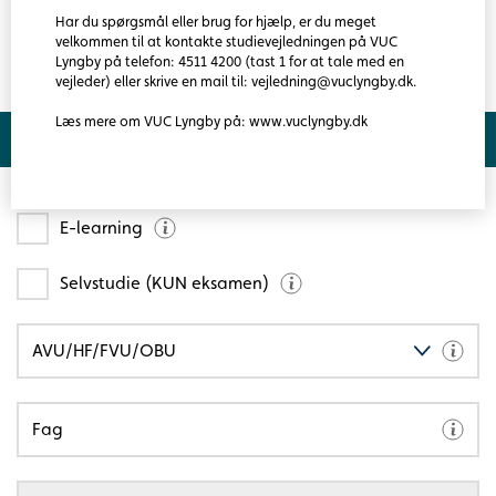
målgruppen. Du skal være ledig eller i arbejde. Bestil tid
Læs mere
Har du spørgsmål eller brug for hjælp, er du meget
til samtale på VUC Lyngbys hjemmeside på dette link
velkommen til at kontakte studievejledningen på VUC
Link til bestilling af FVU screening
Lyngby på telefon: 4511 4200 (tast 1 for at tale med en
vejleder) eller skrive en mail til: vejledning@vuclyngby.dk.
Læs mere om VUC Lyngby på: www.vuclyngby.dk
Søg hold
E-learning
Selvstudie (KUN eksamen)
AVU/HF/FVU/OBU
Fag