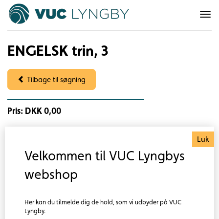
To
na
ENGELSK trin, 3
Tilbage til søgning
Pris: DKK 0,00
Om faget
Luk
FVU Engelsk er et tilbud til dig, der vil blive bedre til
Velkommen til VUC Lyngbys
engelsk.
webshop
Læs mere om faget her
Adgangskrav
Her kan du tilmelde dig de hold, som vi udbyder på VUC
Lyngby.
Du skal igennem en samtale med en lærer og være i