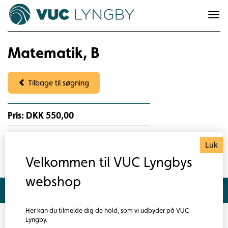
To
na
Matematik, B
Tilbage til søgning
Pris: DKK 550,00
Luk
Velkommen til VUC Lyngbys
webshop
Søg hold
Her kan du tilmelde dig de hold, som vi udbyder på VUC
Lyngby.