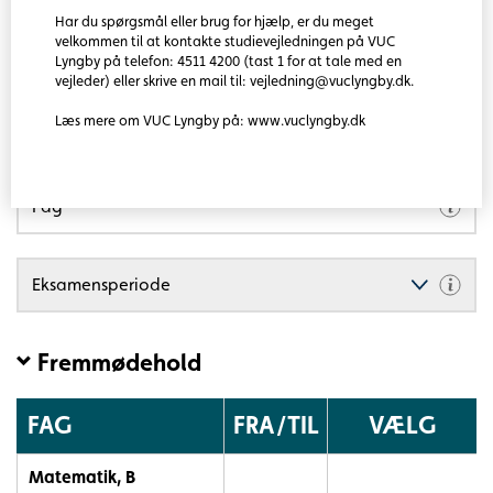
E-learning
Har du spørgsmål eller brug for hjælp, er du meget
velkommen til at kontakte studievejledningen på VUC
Selvstudie (KUN eksamen)
Lyngby på telefon: 4511 4200 (tast 1 for at tale med en
vejleder) eller skrive en mail til: vejledning@vuclyngby.dk.
Læs mere om VUC Lyngby på: www.vuclyngby.dk
AVU/HF/FVU/OBU
Fag
Eksamensperiode
Fremmødehold
FAG
FRA/TIL
VÆLG
Tabellen
Matematik, B
viser